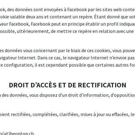
ok, des données sont envoyées à Facebook par les sites web conte
 cookie valable deux ans et contenant un repère. Étant donné que vo
veur Facebook, Facebook peut en principe établir un profil indiqua
possible, ultérieurement, de mettre ce repère en relation avec une 
s données vous concernant par le biais de ces cookies, vous pouvez
vigateur Internet. Dans ce cas, le navigateur Internet n’envoie pa
tte configuration, il est cependant possible que certaines autres f
DROIT D’ACCÈS ET DE RECTIFICATION
 des données, vous disposez d’un droit d’information, d’opposition
oient rectifiées, complétées, clarifiées, mises à jour ou effacées, 
nfo(at)beontop.ch.