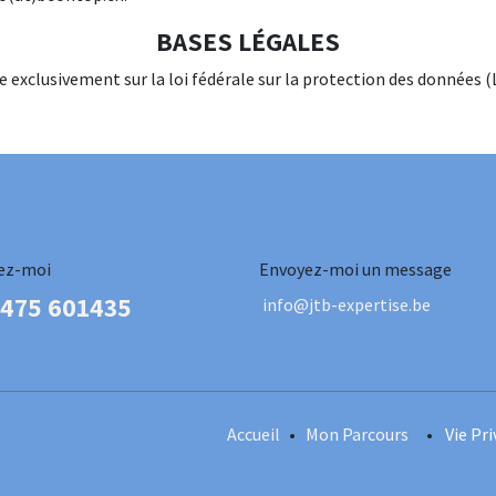
BASES LÉGALES
e exclusivement sur la loi fédérale sur la protection des données (
ez-moi
Envoyez-moi un message
 475 601435
info@jtb-expertise.be
Accueil
•
Mon Parcours
•
Vie Pr