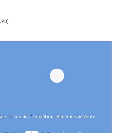
LPD).
ivée
•
Cookies
*
Conditions Générales de Ven
t
e