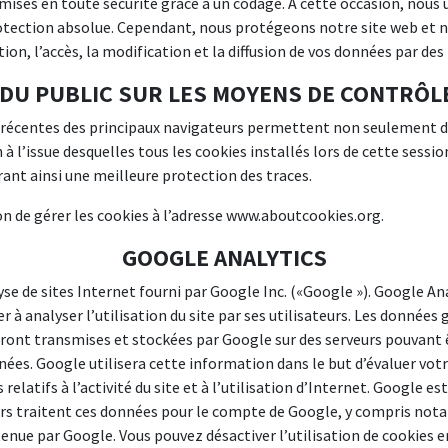
ises en toute sécurité grâce à un codage. À cette occasion, nous 
rotection absolue. Cependant, nous protégeons notre site web et 
tion, l’accès, la modification et la diffusion de vos données par de
DU PUBLIC SUR LES MOYENS DE CONTRÔL
s récentes des principaux navigateurs permettent non seulement d
 à l’issue desquelles tous les cookies installés lors de cette ses
ant ainsi une meilleure protection des traces.
n de gérer les cookies à l’adresse www.aboutcookies.org.
GOOGLE ANALYTICS
yse de sites Internet fourni par Google Inc. («Google »). Google Anal
er à analyser l’utilisation du site par ses utilisateurs. Les donnée
seront transmises et stockées par Google sur des serveurs pouvant ê
nées. Google utilisera cette information dans le but d’évaluer votr
ces relatifs à l’activité du site et à l’utilisation d’Internet. Goog
tiers traitent ces données pour le compte de Google, y compris not
enue par Google. Vous pouvez désactiver l’utilisation de cookies 