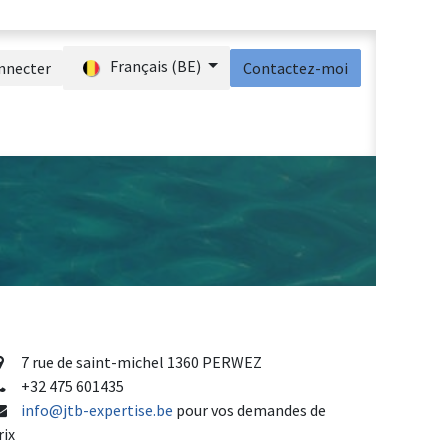
Français (BE)
nnecter
Contactez-moi
act
Boutique
Aide
7 rue de saint-michel 1360 PERWEZ
+32 475 601435
info@jtb-expertise.be
pour vos demandes de
rix