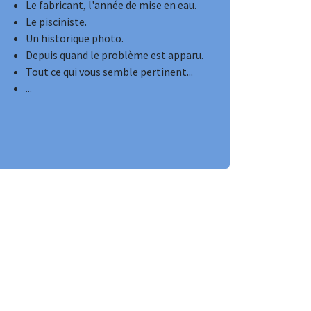
Le fabricant, l'année de mise en eau.
Le pisciniste.
Un historique photo.
Depuis quand le problème est apparu.
Tout ce qui vous semble pertinent...
...