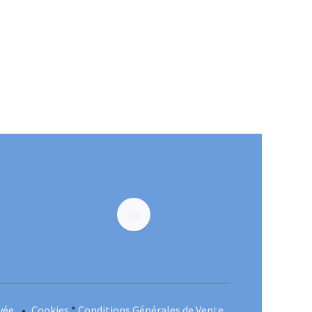
ivée
•
Cookies
*
Conditions Générales de Ven
t
e