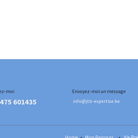
ez-moi
Envoyez-moi un message
 475 601435
info@jtb-expertise.be
Home
•
Mon Parcours
•
Vie Pr